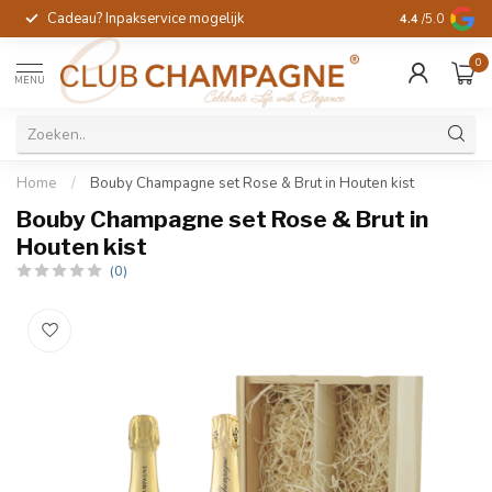
Cadeau? Inpakservice mogelijk
Gratis handges
4.4
/5.0
0
MENU
Home
/
Bouby Champagne set Rose & Brut in Houten kist
Bouby Champagne set Rose & Brut in
Houten kist
(0)