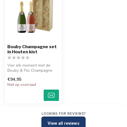
Bouby Champagne set
in Houten kist
Vier elk moment met de
Bouby & Fils Champagne
set Rosé & Brut. Twee
€94,95
elegante cha...
Niet op voorraad
LOOKING FOR REVIEWS?
View all reviews