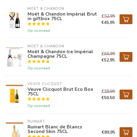
MOËT & CHANDON
Moët & Chandon Impérial Brut
€52,95
in giftbox 75CL
€45,95
Op voorraad
MOËT & CHANDON
Moët & Chandon Ice Impérial
€65,95
Champagne 75CL
€52,95
Op voorraad
VEUVE CLICQUOT 
Veuve Clicquot Brut Eco Box
€59,95
75CL
€50,50
Op voorraad
RUINART
Ruinart Blanc de Blancs
Second Skin 75CL
€89,95