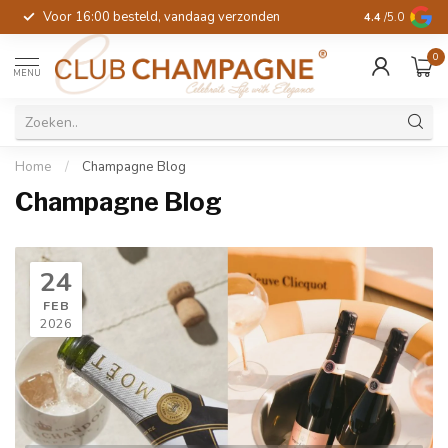
Voor 16:00 besteld, vandaag verzonden
4.4
/5.0
0
MENU
Home
/
Champagne Blog
Champagne Blog
24
FEB
2026