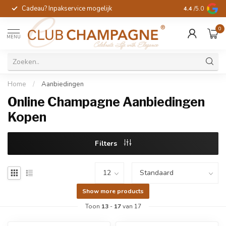
Cadeau? Inpakservice mogelijk
Gratis handges
4.4
/5.0
0
MENU
Home
/
Aanbiedingen
Online Champagne Aanbiedingen
Kopen
Filters
Show more products
Toon
13
-
17
van 17