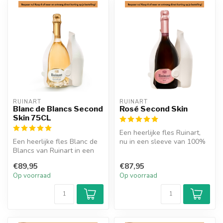
RUINART
RUINART
Blanc de Blancs Second
Rosé Second Skin
Skin 75CL
Een heerlijke fles Ruinart,
Een heerlijke fles Blanc de
nu in een sleeve van 100%
Blancs van Ruinart in een
gerecycled materiaal.
sleeve gemaakt van 100%
€89,95
€87,95
ge...
Op voorraad
Op voorraad