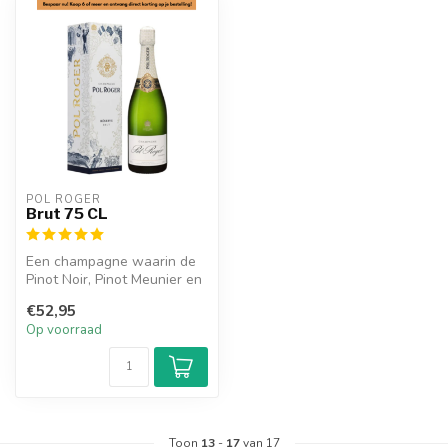
POL ROGER
Brut 75 CL
Een champagne waarin de
Pinot Noir, Pinot Meunier en
Chardonnay druiven
€52,95
uitsteke...
Op voorraad
Toon
13
-
17
van 17