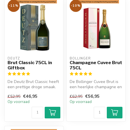
-11%
-10%
DEUTZ
BOLLINGER
Brut Classic 75CL in
Champagne Cuvee Brut
Giftbox
75CL
De Deutz Brut Classic heeft
De Bollinger Cuvee Brut is
een prettige droge smaak.
een heerlijke champagne en
heeft smaken van peer, bri...
€46,95
€56,95
€52,95
€62,95
Op voorraad
Op voorraad