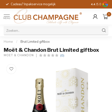
Cadeau? Inpakservice mogelijk
Gratis handges
4.4
/5.0
0
MENU
Home
/
Brut Limited giftbox
Moët & Chandon Brut Limited giftbox
(0)
MOËT & CHANDON