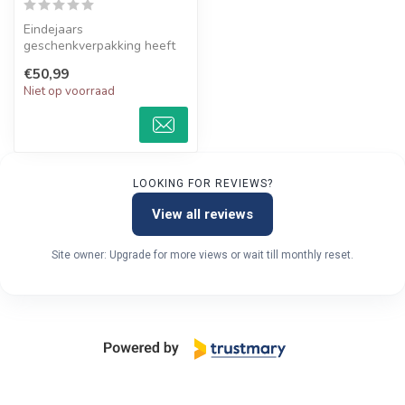
Eindejaars
geschenkverpakking heeft
een extra feestelijke
€50,99
uitstraling.
Niet op voorraad
LOOKING FOR REVIEWS?
View all reviews
Site owner: Upgrade for more views or wait till monthly reset.