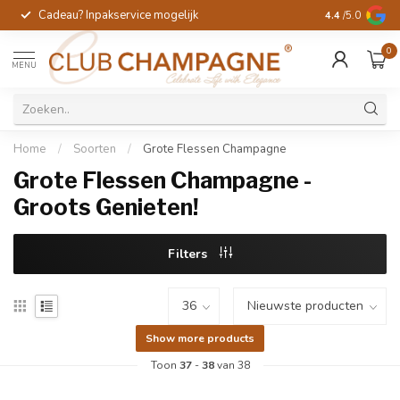
Cadeau? Inpakservice mogelijk
Gratis handges
4.4
/5.0
0
MENU
Home
/
Soorten
/
Grote Flessen Champagne
Grote Flessen Champagne -
Groots Genieten!
Filters
Show more products
Toon
37
-
38
van 38