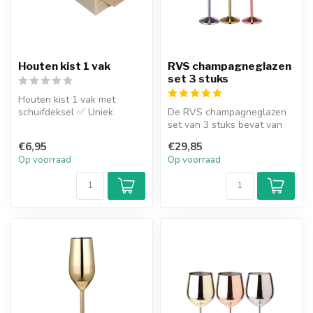
Houten kist 1 vak
RVS champagneglazen
set 3 stuks
Houten kist 1 vak met
schuifdeksel ✅ Uniek
De RVS champagneglazen
champagne cadeau ✅
set van 3 stuks bevat van
Gratis handgeschre...
elke kleur 1 glas, Goud,
€6,95
€29,85
Rose G...
Op voorraad
Op voorraad