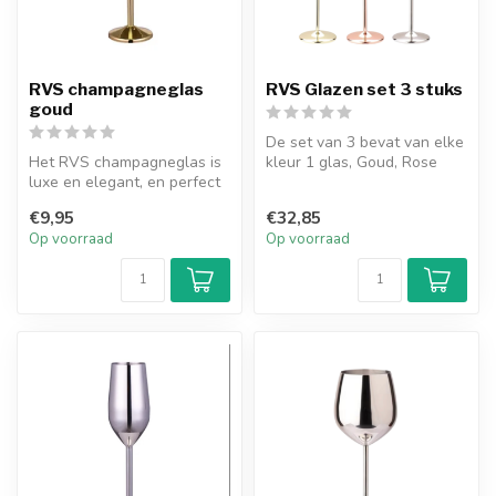
RVS champagneglas
RVS Glazen set 3 stuks
goud
De set van 3 bevat van elke
Het RVS champagneglas is
kleur 1 glas, Goud, Rose
luxe en elegant, en perfect
Goud en Zilver de glazen zi...
om luxe champagne in te
€9,95
€32,85
sc...
Op voorraad
Op voorraad