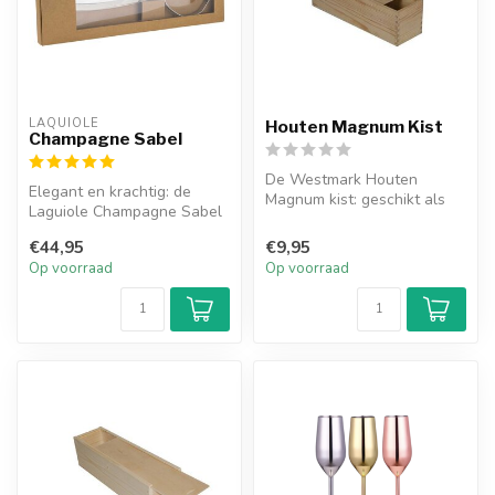
LAQUIOLE
Houten Magnum Kist
Champagne Sabel
De Westmark Houten
Elegant en krachtig: de
Magnum kist: geschikt als
Laguiole Champagne Sabel
een elegante
van RVS (42 cm) is hét
geschenkdoos.
€44,95
€9,95
stijlvol...
Op voorraad
Op voorraad