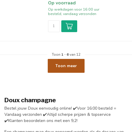
Op voorraad
Op werkdagen voor 16:00 uur
besteld, vandaag verzonden
Toon
1
-
6
van 12
Toon meer
Doux champagne
Bestel jouw Doux eenvoudig online! ✔️Voor 16:00 besteld =
Vandaag verzonden ✔️Altijd scherpe prijzen & topservice
✔️Klanten beoordelen ons met een 9,2!
Een champagne mag doux genoemd worden als de dosage van