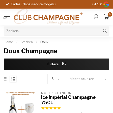
Cadeau? Inpakservice mogelijk
Gratis handges
4.4
/5.0
0
MENU
Home
/
Smaken
/
Doux
Doux Champagne
Filters
MOËT & CHANDON
Ice Impérial Champagne
75CL