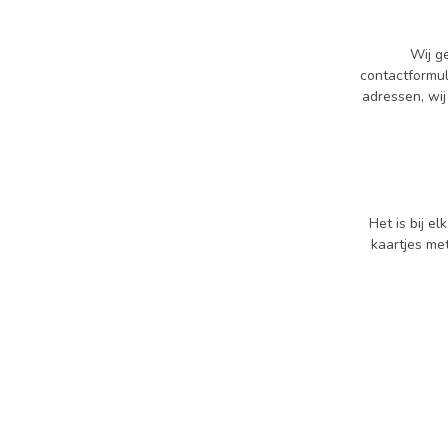
Wij g
contactformul
adressen, wi
Het is bij e
kaartjes me