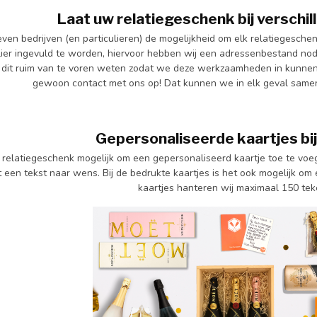
Laat uw relatiegeschenk bij verschi
even bedrijven (en particulieren) de mogelijkheid om elk relatiegesche
ier ingevuld te worden, hiervoor hebben wij een adressenbestand nodig 
j dit ruim van te voren weten zodat we deze werkzaamheden in kunnen 
gewoon contact met ons op! Dat kunnen we in elk geval samen
Gepersonaliseerde kaartjes bi
lk relatiegeschenk mogelijk om een gepersonaliseerd kaartje toe te vo
t een tekst naar wens. Bij de bedrukte kaartjes is het ook mogelijk o
kaartjes hanteren wij maximaal 150 teke