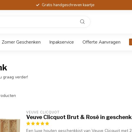
Gratis handgeschreven kaartje
Zomer Geschenken
Inpakservice
Offerte Aanvragen
nk
u graag verder!
roducten
VEUVE CLICQUOT 
Veuve Clicquot Brut & Rosé in geschenkk
Een luxe houten geschenkkist van Veuve Clicquot met 2 f