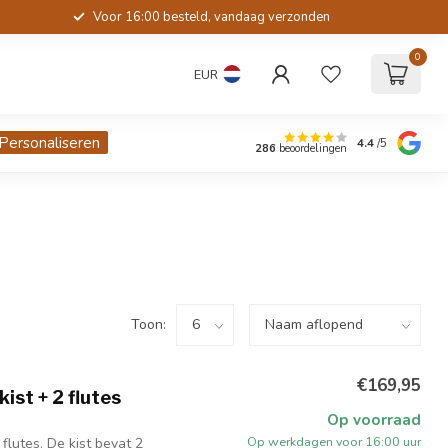
Voor 16:00 besteld, vandaag verzonden
0
EUR
Personaliseren
4.4
/5
286
beoordelingen
Toon:
€169,95
ist + 2 flutes
Op voorraad
Op werkdagen voor 16:00 uur
lutes. De kist bevat 2