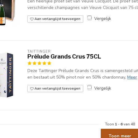
Een heerlijke proef set van Veuve Clicquot. De proef set
verschillende champagnes van Veuve Clicquot van 75 cl
Vergelijk
Aan verlanglijst toevoegen
TAITTINGER
Prélude Grands Crus 75CL
Deze Taittinger Prélude Grands Crus is samengesteld ui
en bestaat uit 50% pinot noir en 50% chardonnay,
Meer
Vergelijk
Aan verlanglijst toevoegen
Toon
1
-
6
van 48
Toon meer