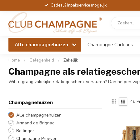
Cadeau? Inpakservice mogelijk
Alle champagnehuizen
Champagne Cadeaus
Home
/
Gelegenheid
/
Zakelijk
Champagne als relatiegesche
Wilt u graag zakelijke relatiegeschenk versturen? Dan helpen wij 
48
P
Champagnehuizen
Alle champagnehuizen
Armand de Brignac
Bollinger
Champagne Proeverij