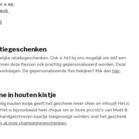
r u op.
e.nl
0
tiegeschenken
jke relatiegeschenken. Ook is het bij ons mogelijk om zelf een
nnen deze flessen ook prachtig gepersonaliseerd worden. Deze
 werkdagen. De gepersonaliseerde fles bekijken? Klik dan
hier
.
 in houten kistje
ig houten kistje geeft het geschenk meer sfeer en inhoud! Het is
. Het is bijvoorbeeld heel chique om er twee piccolo's van Moët &
i handgeschreven kaartje toegevoegd worden, wat het geschenk
bij al onze champagnegeschenken.