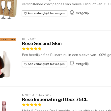
verschillende champagnes van Veuve Clicquot van 75 C
Vergelijk
Aan verlanglijst toevoegen
RUINART
Rosé Second Skin
Een heerlijke fles Ruinart, nu in een sleeve van 100% g
Vergelijk
Aan verlanglijst toevoegen
MOËT & CHANDON
Rosé Impérial in giftbox 75CL
Moët & Chandon Rosé Impérial in luxe giftbox is het ul