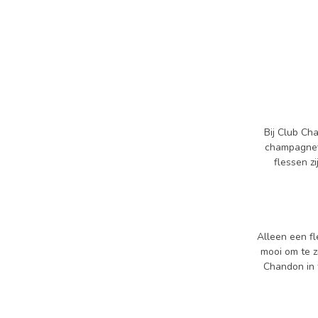
Bij Club Ch
champagnef
flessen z
Alleen een fl
mooi om te z
Chandon in 