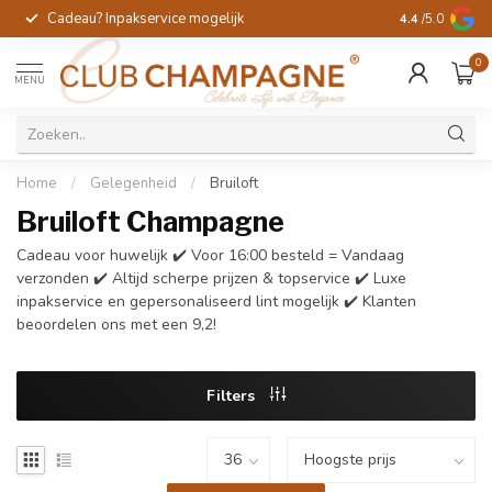
Cadeau? Inpakservice mogelijk
Gratis handges
4.4
/5.0
0
MENU
Home
/
Gelegenheid
/
Bruiloft
Bruiloft Champagne
Cadeau voor huwelijk ✔️ Voor 16:00 besteld = Vandaag
verzonden ✔️ Altijd scherpe prijzen & topservice ✔️ Luxe
inpakservice en gepersonaliseerd lint mogelijk ✔️ Klanten
beoordelen ons met een 9,2!
Filters