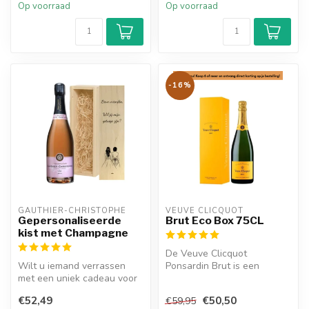
Op voorraad
Op voorraad
-16%
GAUTHIER-CHRISTOPHE
VEUVE CLICQUOT 
Gepersonaliseerde
Brut Eco Box 75CL
kist met Champagne
De Veuve Clicquot
Wilt u iemand verrassen
Ponsardin Brut is een
met een uniek cadeau voor
heerlijke champagne en
een speciale gelegenheid?
heeft een stevige...
€52,49
€50,50
€59,95
Denk...