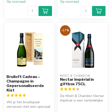
Op voorraad
Op voorraad
-17%
MOËT & CHANDON
Bruiloft Cadeau –
Nectar Impérial in
Champagne in
giftbox 75CL
Gepersonaliseerde
Kist
De Moët & Chandon Nectar
Impérial is een verleidelijke
Wil je het bruidspaar
champagne met weelderige
verrassen met een speciaal
...
en persoonlijk