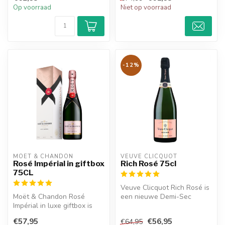
Op voorraad
Niet op voorraad
-12%
MOËT & CHANDON
VEUVE CLICQUOT 
Rosé Impérial in giftbox
Rich Rosé 75cl
75CL
Veuve Clicquot Rich Rosé is
Moët & Chandon Rosé
een nieuwe Demi-Sec
Impérial in luxe giftbox is
kwaliteit van Veuve Clicquot
het ultieme cadeau.
die...
€57,95
€56,95
€64,95
Levendig en ...