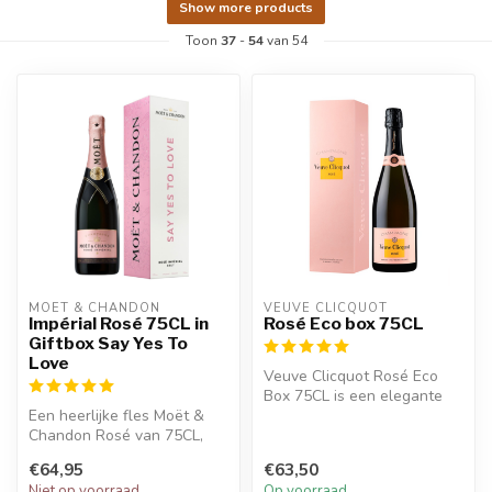
Show more products
Toon
37
-
54
van 54
MOËT & CHANDON
VEUVE CLICQUOT 
Impérial Rosé 75CL in
Rosé Eco box 75CL
Giftbox Say Yes To
Love
Veuve Clicquot Rosé Eco
Box 75CL is een elegante
Een heerlijke fles Moët &
roséchampagne met tonen
Chandon Rosé van 75CL,
van roo...
verpakt in een mooie giftbox
€64,95
€63,50
me...
Niet op voorraad
Op voorraad