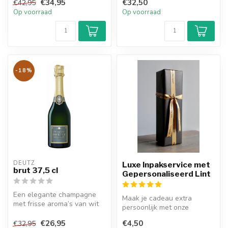
€34,95
€32,50
€42,95
elega...
Op voorraad
Op voorraad
-18%
DEUTZ
Luxe Inpakservice met
brut 37,5 cl
Gepersonaliseerd Lint
Een elegante champagne
Maak je cadeau extra
met frisse aroma’s van wit
persoonlijk met onze
fruit en citrus, aangevuld
inpakservice inclusief
met...
€26,95
€4,50
€32,95
gepersonaliseer...