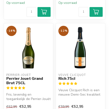
Op voorraad
Op voorraad
-16%
-12%
PERRIER-JOUËT 
VEUVE CLICQUOT 
Perrier Jouet Grand
Rich 75cl
Brut 75CL
Veuve Clicquot Rich is een
Fris, levendig en
nieuwe Demi-Sec kwaliteit
toegankelijk de Perrier-Jouët
van Veuve Clicquot die de
Grand Brut 37,5 CL is een
h...
€52,95
€52,95
€62,95
€59,95
elega...