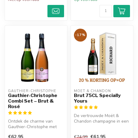
-17%
GAUTHIER-CHRISTOPHE
MOËT & CHANDON
Gauthier-Christophe
Brut 75CL Specially
Combi Set – Brut &
Yours
Rosé
De vertrouwde Moët &
Ontdek de charme van
Chandon champagne in een
Gauthier-Christophe met
gepersonaliseerde metalen
deze Brut & Rosé combi set.
giftbox....
€62,95
€61,95
€74,99
Elegant...