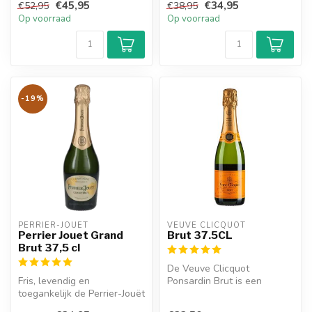
€45,95
€34,95
€52,95
€38,95
Op voorraad
Op voorraad
-19%
PERRIER-JOUËT 
VEUVE CLICQUOT 
Perrier Jouet Grand
Brut 37.5CL
Brut 37,5 cl
De Veuve Clicquot
Fris, levendig en
Ponsardin Brut is een
toegankelijk de Perrier-Jouët
heerlijke champagne en
Grand Brut 37,5 CL is een
heeft een volle e...