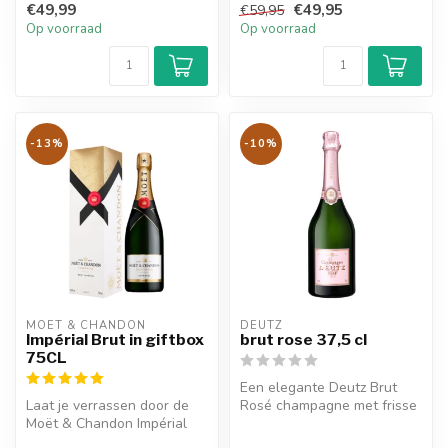
€49,99
€49,95
€59,95
huwelijkscadeau?...
Op voorraad
Op voorraad
-13%
-10%
MOËT & CHANDON
DEUTZ
Impérial Brut in giftbox
brut rose 37,5 cl
75CL
Een elegante Deutz Brut
Laat je verrassen door de
Rosé champagne met frisse
Moët & Chandon Impérial
aroma’s van rood fruit zoals
Brut in stijlvolle giftbox. Fr...
a...