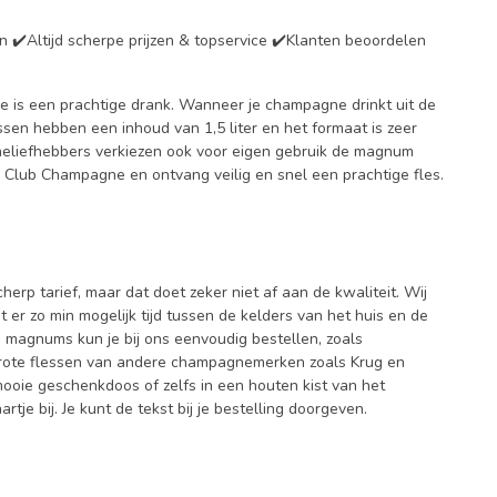
✔️Altijd scherpe prijzen & topservice ✔️Klanten beoordelen
 is een prachtige drank. Wanneer je champagne drinkt uit de
en hebben een inhoud van 1,5 liter en het formaat is zeer
eliefhebbers verkiezen ook voor eigen gebruik de magnum
 Club Champagne en ontvang veilig en snel een prachtige fles.
p tarief, maar dat doet zeker niet af aan de kwaliteit. Wij
t er zo min mogelijk tijd tussen de kelders van het huis en de
e magnums kun je bij ons eenvoudig bestellen, zoals
 grote flessen van andere champagnemerken zoals Krug en
mooie geschenkdoos of zelfs in een houten kist van het
e bij. Je kunt de tekst bij je bestelling doorgeven.