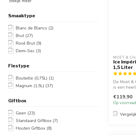
Bekijk meer
Smaaktype
Blanc de Blancs
(2)
Brut
(27)
Rosé Brut
(9)
Demi-Sec
(3)
MOËT & C
Ice Impé
Flestype
1,5 Liter
Bouteille (0,75L)
(1)
De Moët & 
Magnum (1,5L)
(37)
is een heer
zoete ...
€119,90
Giftbox
Op voorraa
Geen
(23)
Vergelij
Standaard Giftbox
(7)
Houten Giftbox
(8)