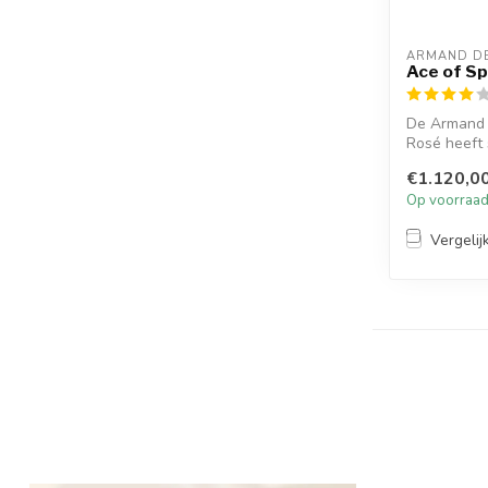
ARMAND D
Ace of Sp
De Armand 
Rosé heeft
kersen...
€1.120,0
Op voorraa
Vergelij