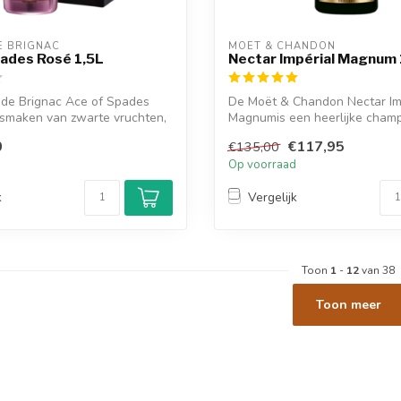
E BRIGNAC
MOËT & CHANDON
ades Rosé 1,5L
Nectar Impérial Magnum 1
de Brignac Ace of Spades
De Moët & Chandon Nectar Im
 smaken van zwarte vruchten,
Magnumis een heerlijke cham
heeft tone...
0
€117,95
€135,00
d
Op voorraad
k
Vergelijk
Toon
1
-
12
van 38
Toon meer