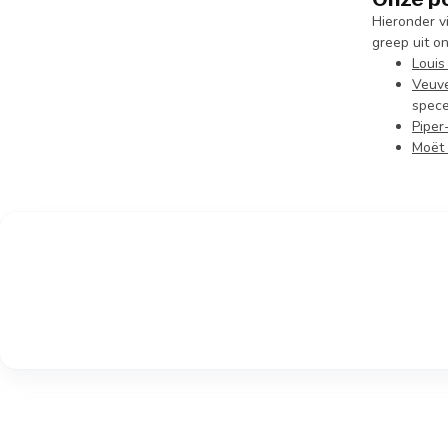
Hieronder v
greep uit o
Louis
Veuve
specer
Piper
Moët