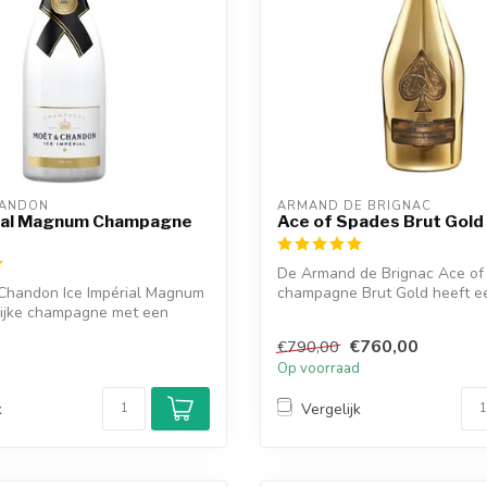
HANDON
ARMAND DE BRIGNAC
rial Magnum Champagne
Ace of Spades Brut Gold
De Armand de Brignac Ace of
Chandon Ice Impérial Magnum
champagne Brut Gold heeft ee
lijke champagne met een
fruitig...
€760,00
€790,00
d
Op voorraad
k
Vergelijk