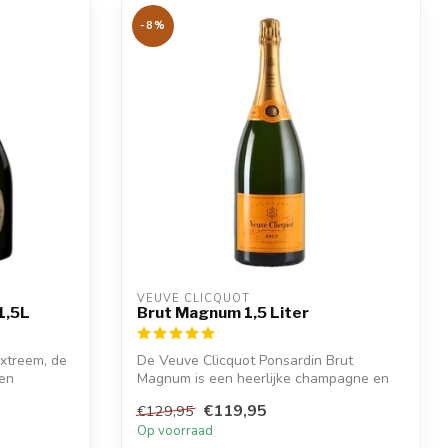
-8%
VEUVE CLICQUOT 
1,5L
Brut Magnum 1,5 Liter
xtreem, de
De Veuve Clicquot Ponsardin Brut
een
Magnum is een heerlijke champagne en
heeft smak...
€119,95
€129,95
Op voorraad