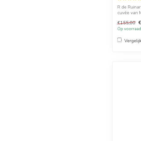
R de Ruinar
cuvée van M
vintage ...
€155,00
Op voorraa
Vergelij