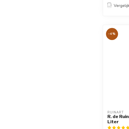
Vergelij
-4%
RUINART
R. de Rui
Liter