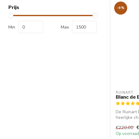
Prijs
-6%
Min
Max
RUINART
Blanc de B
De Ruinart 
heerlijke 
van nectar..
€220,00
Op voorraa