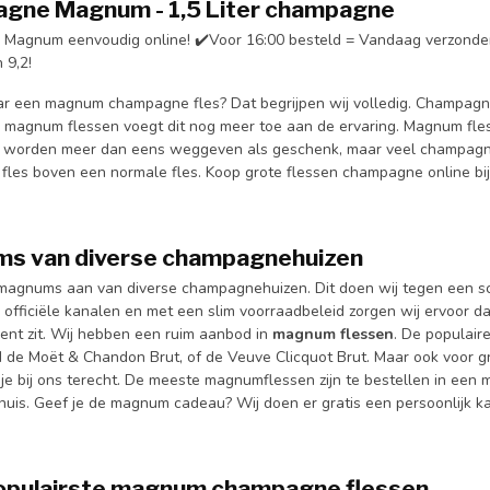
gne Magnum - 1,5 Liter champagne
 Magnum eenvoudig online! ✔️Voor 16:00 besteld = Vandaag verzonden 
 9,2!
r een magnum champagne fles? Dat begrijpen wij volledig. Champagne
 magnum flessen voegt dit nog meer toe aan de ervaring. Magnum fless
e worden meer dan eens weggeven als geschenk, maar veel champagn
les boven een normale fles. Koop grote flessen champagne online bij
s van diverse champagnehuizen
magnums aan van diverse champagnehuizen. Dit doen wij tegen een scher
 officiële kanalen en met een slim voorraadbeleid zorgen wij ervoor da
nt zit. Wij hebben een ruim aanbod in
magnum flessen
. De populair
d de Moët & Chandon Brut, of de Veuve Clicquot Brut. Maar ook voor
 je bij ons terecht. De meeste magnumflessen zijn te bestellen in een 
is. Geef je de magnum cadeau? Wij doen er gratis een persoonlijk kaartj
opulairste magnum champagne flessen