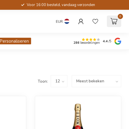
Voor 16:00 besteld, vandaag verzonden
0
EUR
Personaliseren
4.4
/5
286
beoordelingen
Toon: