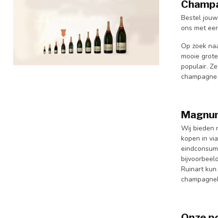
Champa
Bestel jouw
ons met een
Op zoek naa
mooie grote
populair. Z
champagne f
Magnum
Wij bieden 
kopen in via
eindconsume
bijvoorbeel
Ruinart kun
champagnehu
Onze p