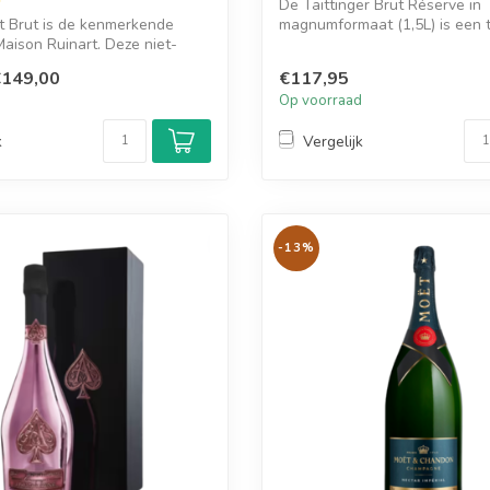
De Taittinger Brut Réserve in
t Brut is de kenmerkende
magnumformaat (1,5L) is een 
aison Ruinart. Deze niet-
van eleganti...
€149,00
€117,95
d
Op voorraad
k
Vergelijk
-13%