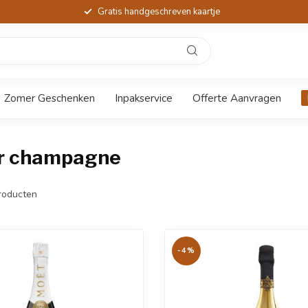
Gratis handgeschreven kaartje
Zomer Geschenken
Inpakservice
Offerte Aanvragen
er champagne
roducten
-4%