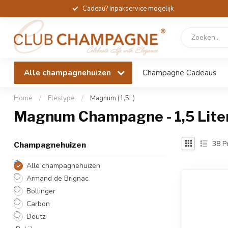
Cadeau? Inpakservice mogelijk
Alle champagnehuizen
Champagne Cadeaus
Home
/
Flestype
/
Magnum (1,5L)
Magnum Champagne - 1,5 Lit
38
P
Champagnehuizen
Alle champagnehuizen
Armand de Brignac
Bollinger
Carbon
Deutz