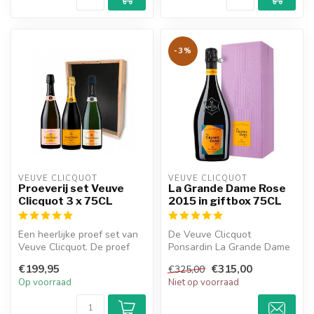
-3%
VEUVE CLICQUOT 
VEUVE CLICQUOT 
Proeverij set Veuve
La Grande Dame Rose
Clicquot 3 x 75CL
2015 in giftbox 75CL
Een heerlijke proef set van
De Veuve Clicquot
Veuve Clicquot. De proef
Ponsardin La Grande Dame
set is een houten kistje me...
is een heerlijke champagne
€199,95
€315,00
€325,00
en heeft ...
Op voorraad
Niet op voorraad