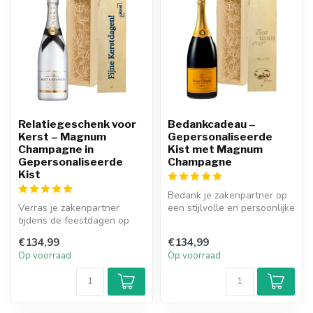
Relatiegeschenk voor
Bedankcadeau –
Kerst – Magnum
Gepersonaliseerde
Champagne in
Kist met Magnum
Gepersonaliseerde
Champagne
Kist
Bedank je zakenpartner op
Verras je zakenpartner
een stijlvolle en persoonlijke
tijdens de feestdagen op
manier met de Gepersona...
een stijlvolle en persoonlijke
€134,99
€134,99
m...
Op voorraad
Op voorraad