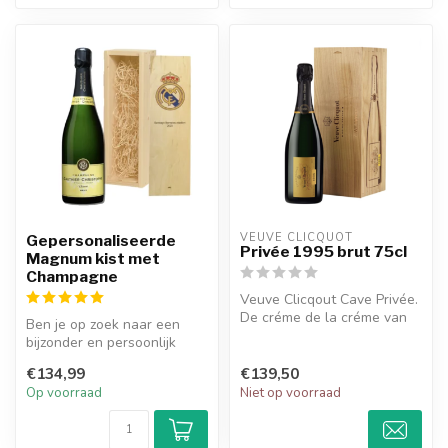
VEUVE CLICQUOT 
Gepersonaliseerde
Privée 1995 brut 75cl
Magnum kist met
Champagne
Veuve Clicqout Cave Privée.
De créme de la créme van
Ben je op zoek naar een
het maison. Een collectie v...
bijzonder en persoonlijk
cadeau voor een
€134,99
€139,50
champagneliefhe...
Op voorraad
Niet op voorraad