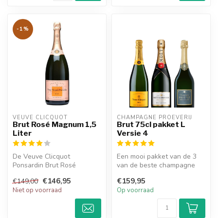
-1%
VEUVE CLICQUOT 
CHAMPAGNE PROEVERIJ
Brut Rosé Magnum 1,5
Brut 75cl pakket L
Liter
Versie 4
De Veuve Clicquot
Een mooi pakket van de 3
Ponsardin Brut Rosé
van de beste champagne
Magnum heeft een fris en
proeverij set met de
€146,95
€159,95
€149,00
fruitige smaak.
verschillen...
Niet op voorraad
Op voorraad