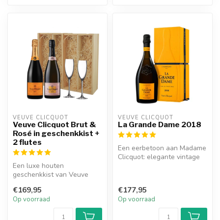
VEUVE CLICQUOT 
VEUVE CLICQUOT 
Veuve Clicquot Brut &
La Grande Dame 2018
Rosé in geschenkkist +
2 flutes
Een eerbetoon aan Madame
Clicquot: elegante vintage
Een luxe houten
champagne met finesse,
geschenkkist van Veuve
krach...
Clicquot met 2 flutes. De
€169,95
€177,95
kist bevat 2 ve...
Op voorraad
Op voorraad