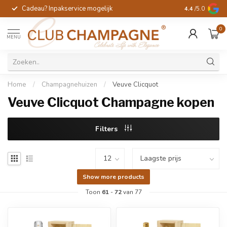
Cadeau? Inpakservice mogelijk
Gratis handges
4.4
/5.0
0
MENU
Home
/
Champagnehuizen
/
Veuve Clicquot
Veuve Clicquot Champagne kopen
Filters
Show more products
Toon
61
-
72
van 77