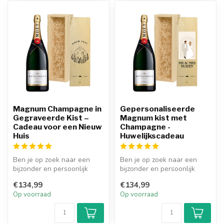
Magnum Champagne in
Gepersonaliseerde
Gegraveerde Kist –
Magnum kist met
Cadeau voor een Nieuw
Champagne -
Huis
Huwelijkscadeau
Ben je op zoek naar een
Ben je op zoek naar een
bijzonder en persoonlijk
bijzonder en persoonlijk
cadeau voor een
huwelijkscadeau voor een
€134,99
€134,99
housewarming of...
bruids...
Op voorraad
Op voorraad