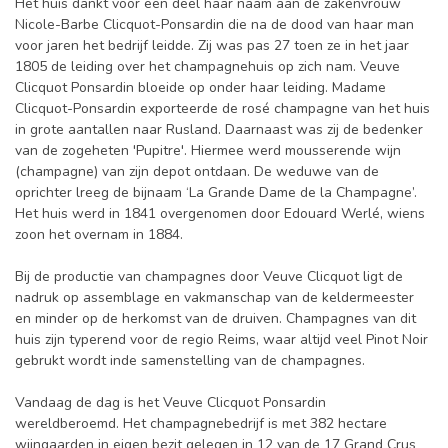
Het huis dankt voor een deel haar naam aan de zakenvrouw
Nicole-Barbe Clicquot-Ponsardin die na de dood van haar man
voor jaren het bedrijf leidde. Zij was pas 27 toen ze in het jaar
1805 de leiding over het champagnehuis op zich nam. Veuve
Clicquot Ponsardin bloeide op onder haar leiding. Madame
Clicquot-Ponsardin exporteerde de rosé champagne van het huis
in grote aantallen naar Rusland. Daarnaast was zij de bedenker
van de zogeheten 'Pupitre'. Hiermee werd mousserende wijn
(champagne) van zijn depot ontdaan. De weduwe van de
oprichter lreeg de bijnaam ‘La Grande Dame de la Champagne’.
Het huis werd in 1841 overgenomen door Edouard Werlé, wiens
zoon het overnam in 1884.
Bij de productie van champagnes door Veuve Clicquot ligt de
nadruk op assemblage en vakmanschap van de keldermeester
en minder op de herkomst van de druiven. Champagnes van dit
huis zijn typerend voor de regio Reims, waar altijd veel Pinot Noir
gebrukt wordt inde samenstelling van de champagnes.
Vandaag de dag is het Veuve Clicquot Ponsardin
wereldberoemd. Het champagnebedrijf is met 382 hectare
wijngaarden in eigen bezit gelegen in 12 van de 17 Grand Crus