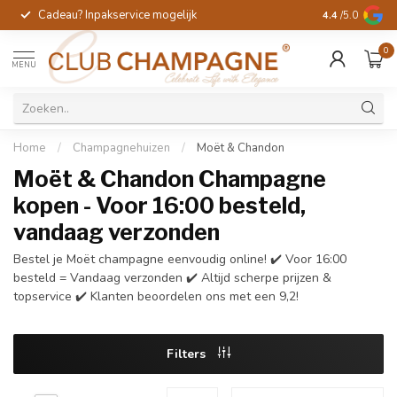
Cadeau? Inpakservice mogelijk
Gratis handges
4.4
/5.0
0
MENU
Home
/
Champagnehuizen
/
Moët & Chandon
Moët & Chandon Champagne
kopen - Voor 16:00 besteld,
vandaag verzonden
Bestel je Moët champagne eenvoudig online! ✔️ Voor 16:00
besteld = Vandaag verzonden ✔️ Altijd scherpe prijzen &
topservice ✔️ Klanten beoordelen ons met een 9,2!
Filters