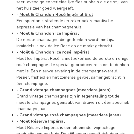
zeer levendige en verleidelijke fles bubbels die de stijl van
het huis zeer goed weergeeft.
-
Moët & Chandon Rosé Impérial Brut
Een spontane, stralende en zeker ook romantische
expressie van het champagnehuis.
-
Moët & Chandon Ice Impérial
De eerste champagne die gedronken wordt met ijs.
Inmiddels is ook de Ice Rosé op de markt gebracht.
-
Moët & Chandon Ice rosé Impérial
Moët Ice Impérial Rosé is met zekerheid de eerste en enige
rosé champagne die special geproduceerd is om te drinken
met ijs. Een nieuwe ervaring in de champagnewereld.
Plezier, frisheid en het zomerse gevoel samengebracht in
één champagne.
- Grand vintage champagnes (meerdere jaren)
Grand vintage champagnes zijn in tegenstelling tot de
meeste champagnes gemaakt van druiven uit één specifiek
champagnejaar.
- Grand vintage rosé champagnes (meerdere jaren)
- Moët Réserve Impérial
Moët Réserve Impérial is een bloeiende, wijnachtige
productie van het huis. De stijl onderscheidt zich door zijn