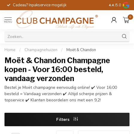
Cadeau? Inpakservice mogelijk
Gratis handges
4.4
/5.0
0
MENU
Home
/
Champagnehuizen
/
Moët & Chandon
Moët & Chandon Champagne
kopen - Voor 16:00 besteld,
vandaag verzonden
Bestel je Moët champagne eenvoudig online! ✔️ Voor 16:00
besteld = Vandaag verzonden ✔️ Altijd scherpe prijzen &
topservice ✔️ Klanten beoordelen ons met een 9,2!
Filters