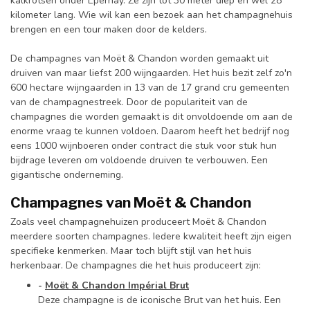
kalkrotsen onder Epernay. Ze zijn tot 30 meter diep en wel 28
kilometer lang. Wie wil kan een bezoek aan het champagnehuis
brengen en een tour maken door de kelders.
De champagnes van Moët & Chandon worden gemaakt uit
druiven van maar liefst 200 wijngaarden. Het huis bezit zelf zo'n
600 hectare wijngaarden in 13 van de 17 grand cru gemeenten
van de champagnestreek. Door de populariteit van de
champagnes die worden gemaakt is dit onvoldoende om aan de
enorme vraag te kunnen voldoen. Daarom heeft het bedrijf nog
eens 1000 wijnboeren onder contract die stuk voor stuk hun
bijdrage leveren om voldoende druiven te verbouwen. Een
gigantische onderneming.
Champagnes van Moët & Chandon
Zoals veel champagnehuizen produceert Moët & Chandon
meerdere soorten champagnes. Iedere kwaliteit heeft zijn eigen
specifieke kenmerken. Maar toch blijft stijl van het huis
herkenbaar. De champagnes die het huis produceert zijn:
-
Moët & Chandon Impérial Brut
Deze champagne is de iconische Brut van het huis. Een