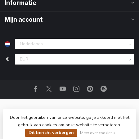
Informatie
Mijn account
€
Door het gebruiken van onze website, ga je akkoord met het
gebruik van cookies om onze website te verbeteren.
© Copyright 2026 Club Champagne
- Powered by
Lightspeed
-
Lightspeed design
by
Dyvelopment
Dit bericht verbergen
Meer over cookies »