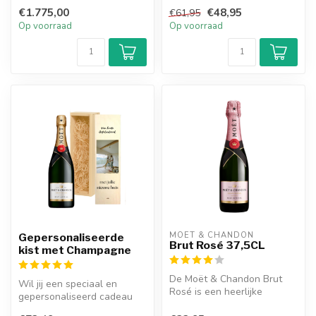
heerlijke champagne en
kenmerkt aan...
€1.775,00
€48,95
€61,95
heeft een lev...
Op voorraad
Op voorraad
MOËT & CHANDON
Gepersonaliseerde
Brut Rosé 37,5CL
kist met Champagne
De Moët & Chandon Brut
Wil jij een speciaal en
Rosé is een heerlijke
gepersonaliseerd cadeau
champagne en heeft een
geven aan iemand die dol is