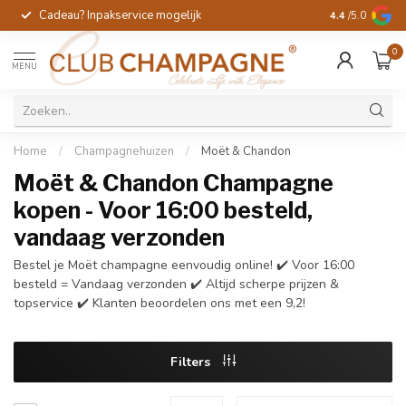
Cadeau? Inpakservice mogelijk
Gratis handges
4.4
/5.0
0
MENU
Home
/
Champagnehuizen
/
Moët & Chandon
Moët & Chandon Champagne
kopen - Voor 16:00 besteld,
vandaag verzonden
Bestel je Moët champagne eenvoudig online! ✔️ Voor 16:00
besteld = Vandaag verzonden ✔️ Altijd scherpe prijzen &
topservice ✔️ Klanten beoordelen ons met een 9,2!
Filters