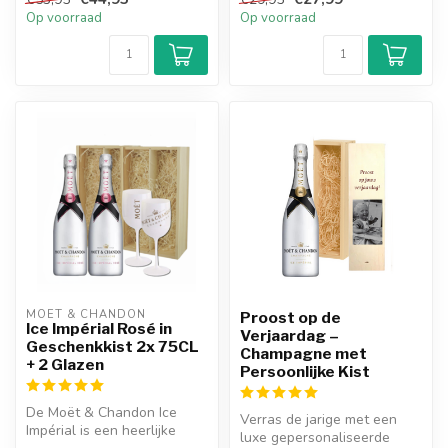
groe...
Op voorraad
Op voorraad
MOËT & CHANDON
Proost op de
Ice Impérial Rosé in
Verjaardag –
Geschenkkist 2x 75CL
Champagne met
+ 2 Glazen
Persoonlijke Kist
De Moët & Chandon Ice
Verras de jarige met een
Impérial is een heerlijke
luxe gepersonaliseerde