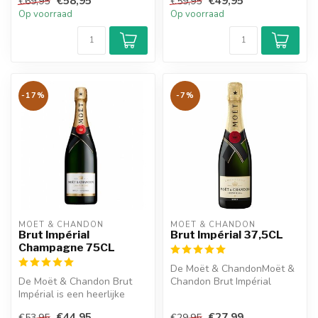
€58,95
€49,95
€69,95
€59,95
smaak door ...
...
Op voorraad
Op voorraad
-17%
-7%
MOËT & CHANDON
MOËT & CHANDON
Brut Impérial
Brut Impérial 37,5CL
Champagne 75CL
De Moët & ChandonMoët &
De Moët & Chandon Brut
Chandon Brut Impérial
Impérial is een heerlijke
37,5CL biedt verfijnde
champagne met smaken van
champagne i...
€44,95
€27,99
€53,95
€29,95