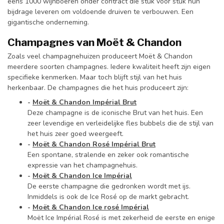
eens 1000 wijnboeren onder contract die stuk voor stuk hun
bijdrage leveren om voldoende druiven te verbouwen. Een
gigantische onderneming.
Champagnes van Moët & Chandon
Zoals veel champagnehuizen produceert Moët & Chandon
meerdere soorten champagnes. Iedere kwaliteit heeft zijn eigen
specifieke kenmerken. Maar toch blijft stijl van het huis
herkenbaar. De champagnes die het huis produceert zijn:
-
Moët & Chandon Impérial Brut
Deze champagne is de iconische Brut van het huis. Een
zeer levendige en verleidelijke fles bubbels die de stijl van
het huis zeer goed weergeeft.
-
Moët & Chandon Rosé Impérial Brut
Een spontane, stralende en zeker ook romantische
expressie van het champagnehuis.
-
Moët & Chandon Ice Impérial
De eerste champagne die gedronken wordt met ijs.
Inmiddels is ook de Ice Rosé op de markt gebracht.
-
Moët & Chandon Ice rosé Impérial
Moët Ice Impérial Rosé is met zekerheid de eerste en enige