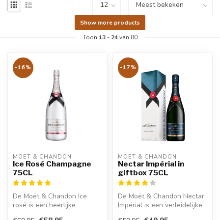
Show more products
Toon
13
-
24
van 80
-16%
-17%
MOËT & CHANDON
MOËT & CHANDON
Ice Rosé Champagne
Nectar Impérial in
75CL
giftbox 75CL
De Moët & Chandon Ice
De Moët & Chandon Nectar
rosé is een heerlijke
Impérial is een verleidelijke
champagne met een zoete
champagne met weelderige