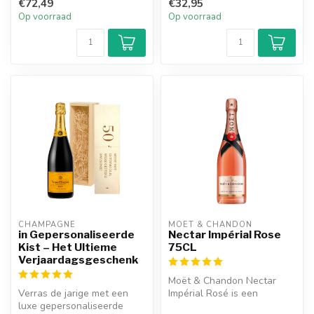
soepele en z...
€72,49
€32,95
op c...
Op voorraad
Op voorraad
CHAMPAGNE
MOËT & CHANDON
in Gepersonaliseerde
Nectar Impérial Rose
Kist – Het Ultieme
75CL
Verjaardagsgeschenk
Moët & Chandon Nectar
Verras de jarige met een
Impérial Rosé is een
luxe gepersonaliseerde
weelderige, intense