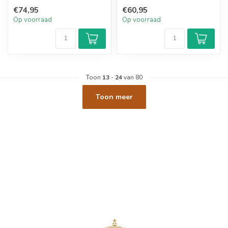
houten kist gevuld met
champagne met ton...
€74,95
€60,95
champagne...
Op voorraad
Op voorraad
Toon
13
-
24
van 80
Toon meer