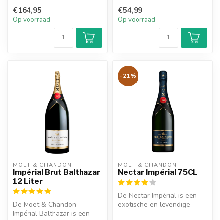
champagne met een fris en
houten kist gevuld met
fruiti...
€164,95
€54,99
champagne...
Op voorraad
Op voorraad
-21%
MOËT & CHANDON
MOËT & CHANDON
Impérial Brut Balthazar
Nectar Impérial 75CL
12 Liter
De Nectar Impérial is een
De Moët & Chandon
exotische en levendige
Impérial Balthazar is een
champagne die zich