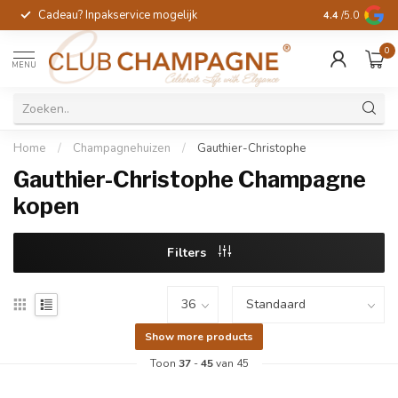
Cadeau? Inpakservice mogelijk
Gratis handges
4.4
/5.0
0
MENU
Home
/
Champagnehuizen
/
Gauthier-Christophe
Gauthier-Christophe Champagne
kopen
Filters
Show more products
Toon
37
-
45
van 45