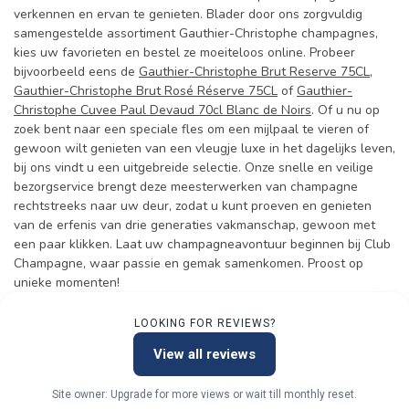
verkennen en ervan te genieten. Blader door ons zorgvuldig
samengestelde assortiment Gauthier-Christophe champagnes,
kies uw favorieten en bestel ze moeiteloos online. Probeer
bijvoorbeeld eens de
Gauthier-Christophe Brut Reserve 75CL
,
Gauthier-Christophe Brut Rosé Réserve 75CL
of
Gauthier-
Christophe Cuvee Paul Devaud 70cl Blanc de Noirs
. Of u nu op
zoek bent naar een speciale fles om een mijlpaal te vieren of
gewoon wilt genieten van een vleugje luxe in het dagelijks leven,
bij ons vindt u een uitgebreide selectie. Onze snelle en veilige
bezorgservice brengt deze meesterwerken van champagne
rechtstreeks naar uw deur, zodat u kunt proeven en genieten
van de erfenis van drie generaties vakmanschap, gewoon met
een paar klikken. Laat uw champagneavontuur beginnen bij Club
Champagne, waar passie en gemak samenkomen. Proost op
unieke momenten!
LOOKING FOR REVIEWS?
View all reviews
Site owner: Upgrade for more views or wait till monthly reset.