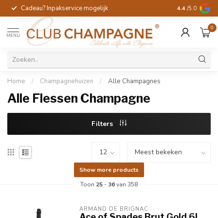
Cadeau? Inpakservice mogelijk
Gratis handges
4.4
/5.0
0
MENU
Home
/
Champagnehuizen
/
Alle Champagnes
Alle Flessen Champagne
Filters
Show more products
Toon
25
-
36
van 358
ARMAND DE BRIGNAC
Ace of Spades Brut Gold 6L