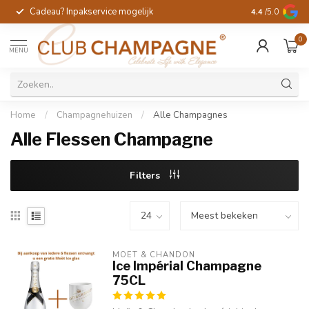
Cadeau? Inpakservice mogelijk
Gratis handges
4.4
/5.0
0
MENU
Home
/
Champagnehuizen
/
Alle Champagnes
Alle Flessen Champagne
Filters
MOËT & CHANDON
Ice Impérial Champagne
75CL