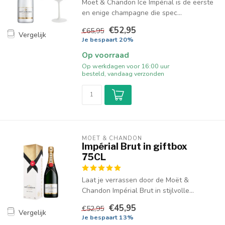
Moët & Chandon Ice Impérial is de eerste
en enige champagne die spec...
€52,95
€65,95
Vergelijk
Je bespaart 20%
Op voorraad
Op werkdagen voor 16:00 uur
besteld, vandaag verzonden
MOËT & CHANDON
Impérial Brut in giftbox
75CL
Laat je verrassen door de Moët &
Chandon Impérial Brut in stijlvolle...
€45,95
€52,95
Vergelijk
Je bespaart 13%